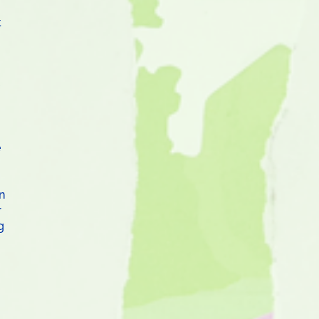
t
e
n
r
g