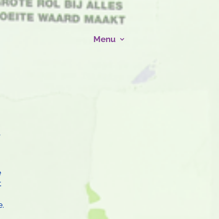
Menu
,
e
t
.