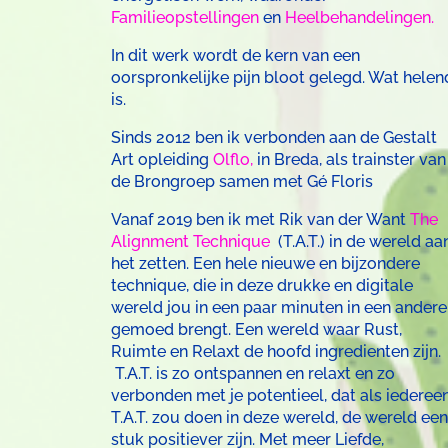
Familieopstellingen
en
Heelbehandelingen.
In dit werk wordt de kern van een
oorspronkelijke pijn bloot gelegd. Wat helen
is.
Sinds 2012 ben ik verbonden aan de Gestalt
Art opleiding
Olflo,
in Breda, als trainster van
de Brongroep samen met Gé Floris
Vanaf 2019 ben ik met Rik van der Want
The
Alignment Technique
(T.A.T.) in de wereld aa
het zetten. Een hele nieuwe en bijzondere
technique, die in deze drukke en digitale
wereld jou in een paar minuten in een andere
gemoed brengt. Een wereld waar Rust,
Ruimte en Relaxt de hoofd ingredienten zijn.
T.A.T. is zo ontspannen en relaxt en zo
verbonden met je potentieel, dat als iederee
T.A.T. zou doen in deze wereld, de wereld een
stuk positiever zijn. Met meer Liefde,