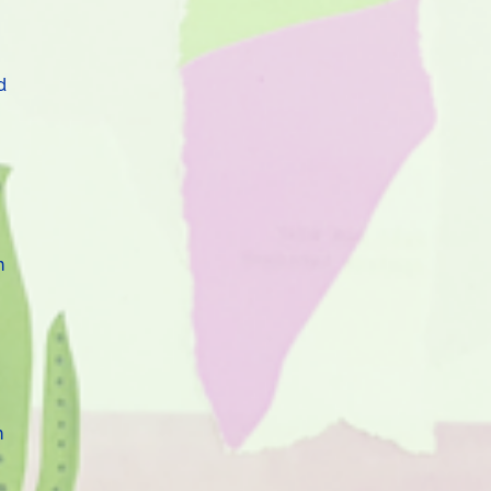
d
n
n